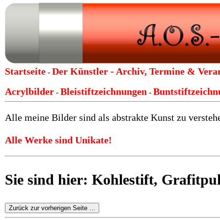
Startseite
Der Künstler -
Archiv, Termine & Vera
-
Acrylbilder
Bleistiftzeichnungen
Buntstiftzeich
-
-
Alle meine Bilder sind als abstrakte Kunst zu verstehe
Alle Werke sind Unikate!
Sie sind hier: Kohlestift, Grafit
Zurück zur vorherigen Seite ...