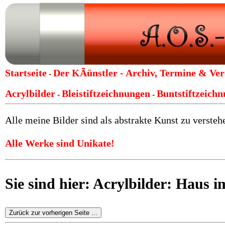
Startseite
Der KÃünstler -
Archiv, Termine & Ver
-
Acrylbilder
Bleistiftzeichnungen
Buntstiftzeich
-
-
Alle meine Bilder sind als abstrakte Kunst zu verstehe
Alle Werke sind Unikate!
Sie sind hier: Acrylbilder: Haus
Zurück zur vorherigen Seite ...