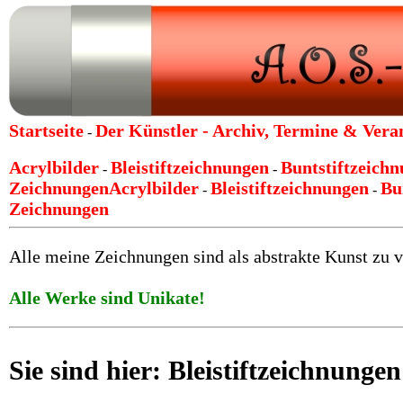
Startseite
Der Künstler -
Archiv, Termine & Vera
-
Acrylbilder
Bleistiftzeichnungen
Buntstiftzeich
-
-
Zeichnungen
Acrylbilder
Bleistiftzeichnungen
Bu
-
-
Zeichnungen
Alle meine Zeichnungen sind als abstrakte Kunst zu v
Alle Werke sind Unikate!
Sie sind hier: Bleistiftzeichnung